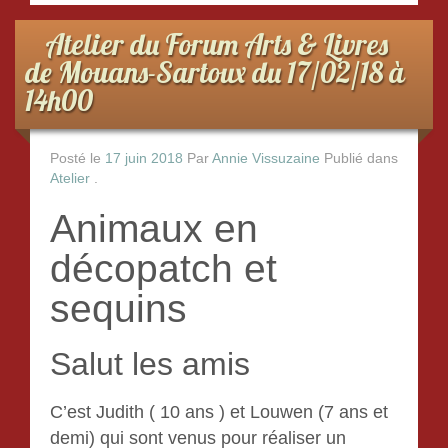
o
Atelier du Forum Arts & Livres
o
de Mouans-Sartoux du 17/02/18 à
k
14h00
Posté le
17 juin 2018
Par
Annie Vissuzaine
Publié dans
Atelier
.
Animaux en
décopatch et
sequins
Salut les amis
C’est Judith ( 10 ans ) et Louwen (7 ans et
demi) qui sont venus pour réaliser un