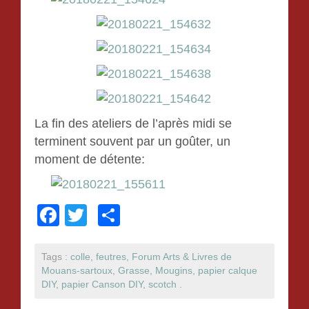
La fin des ateliers de l’après midi se
terminent souvent par un goûter, un
moment de détente:
F
T
P
a
wi
ar
c
tt
ta
Tags :
colle
,
feutres
,
Forum Arts & Livres de
Mouans-sartoux
,
Grasse
,
Mougins
,
papier calque
e
er
g
DIY
,
papier Canson DIY
,
scotch
.
b
er