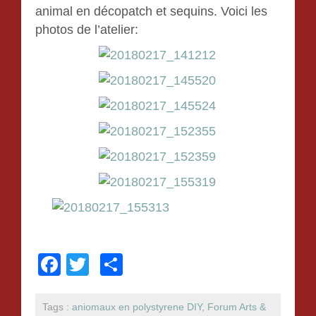
animal en décopatch et sequins. Voici les
photos de l’atelier:
F
T
P
a
wi
ar
c
tt
ta
Tags :
aniomaux en polystyrene DIY
,
Forum Arts &