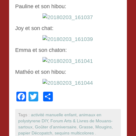
Pauline et son hibou:
Joy et son chat:
Emma et son chaton:
Mathéo et son hibou:
F
T
P
a
wi
ar
c
tt
ta
Tags :
activité manuelle enfant
,
animaux en
polystyrene DIY
,
Forum Arts & Livres de Mouans-
e
er
g
sartoux
,
Goûter d'anniversaire
,
Grasse
,
Mougins
,
b
er
papier Décopatch
,
sequins multicolores
.