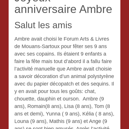
Le collage de serviettes
anniversaire Ambre
Le scrapbooking
Salut les amis
La porcelaine froide
Ambre avait choisi le Forum Arts & Livres
Tableaux de sable
de Mouans-Sartoux pour fêter ses 9 ans
avec ses copains. Ils étaient 9 enfants a
crochet
faire la fête mais tout d’abord il a fallu faire
l’activité manuelle que Ambre avait choisie
La mosaïque
a savoir décoration d’un animal polystyrène
avec du papier décopatch et des sequins. Il
Gouter d’Anniversaire
y en avait pour tous les goûts: chat,
chouette, dauphin et ourson. Ambre (9
Tarification
ans), Romain(8 ans), Lisa (8 ans), Tom (8
ans et demi), Yunna ( 9 ans), Kélia ( 8 ans),
Contact
Louna (9 ans), Mathis (9 ans) et Ange (9
ans) se sont bien amusés. Après l’activité