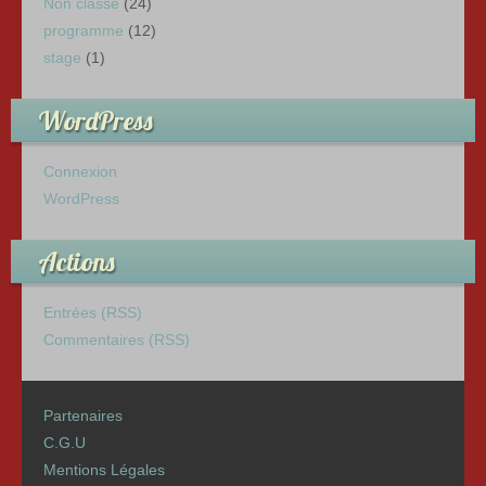
Non classé
(24)
programme
(12)
stage
(1)
WordPress
Connexion
WordPress
Actions
Entrées (RSS)
Commentaires (RSS)
Partenaires
C.G.U
Mentions Légales