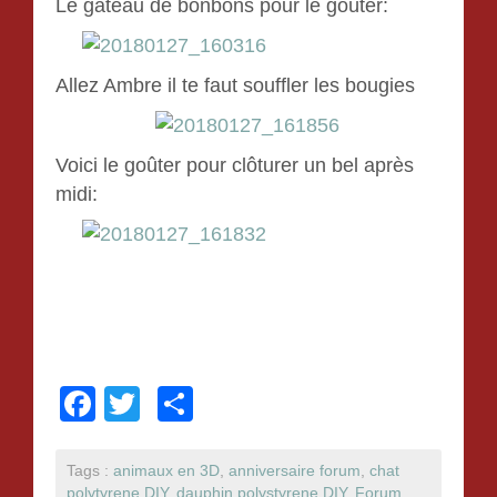
Le gâteau de bonbons pour le goûter:
Allez Ambre il te faut souffler les bougies
Voici le goûter pour clôturer un bel après
midi:
F
T
P
a
wi
ar
c
tt
ta
Tags :
animaux en 3D
,
anniversaire forum
,
chat
polytyrene DIY
,
dauphin polystyrene DIY
,
Forum