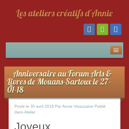
Les ateliers créatifs d'Annie
Atelier
Adultes
Anniversaire au Forum Arts &
Enfant
Livres de Mouans-Sartoux le 27-
01-18
Créations
La décoration sur tuiles
Posté le
30 avril 2018
Par
Annie Vissuzaine
Publié
dans
Atelier
.
Les perles
Joyeux