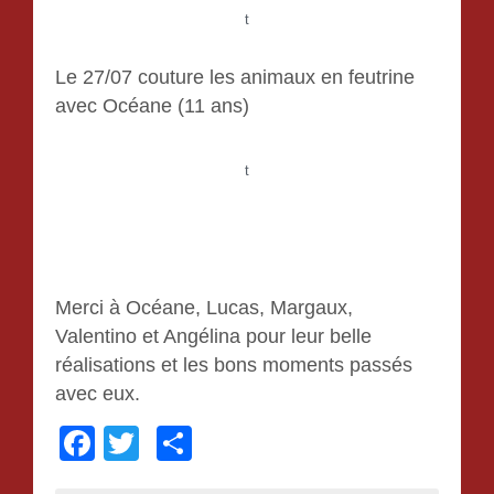
t
Le 27/07 couture les animaux en feutrine
avec Océane (11 ans)
t
Merci à Océane, Lucas, Margaux,
Valentino et Angélina pour leur belle
réalisations et les bons moments passés
avec eux.
F
T
P
a
wi
ar