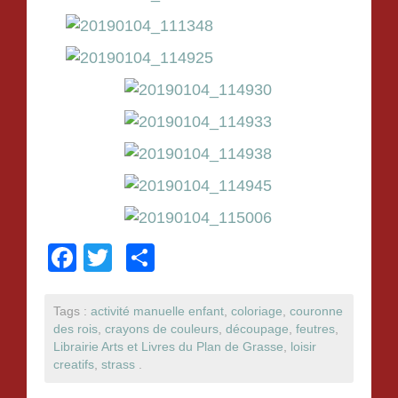
F
T
P
a
wi
ar
c
tt
ta
Tags :
activité manuelle enfant
,
coloriage
,
couronne
des rois
,
crayons de couleurs
,
découpage
,
feutres
,
e
er
g
Librairie Arts et Livres du Plan de Grasse
,
loisir
b
er
creatifs
,
strass
.