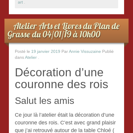
art
.
o
o
Atelier Arts et Livres du Plan de
k
Grasse du 04/01/19 à 10h00
Posté le
19 janvier 2019
Par
Annie Vissuzaine
Publié
dans
Atelier
.
Décoration d’une
couronne des rois
Salut les amis
Ce jour là l’atelier était la décoration d’une
couronne des rois. C’est avec grand plaisir
que j’ai retrouvé autour de la table Chloé (