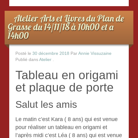
o
o
Atelier Arts et Livres du Plan de
k
Grasse du 14/11/18 à 10h00 et a
14h00
Posté le
30 décembre 2018
Par
Annie Vissuzaine
Publié dans
Atelier
.
Tableau en origami
et plaque de porte
Salut les amis
Le matin c’est Kara ( 8 ans) qui est venue
pour réaliser un tableau en origami et
l’après midi c’est Léa ( 8 ans) qui est venue