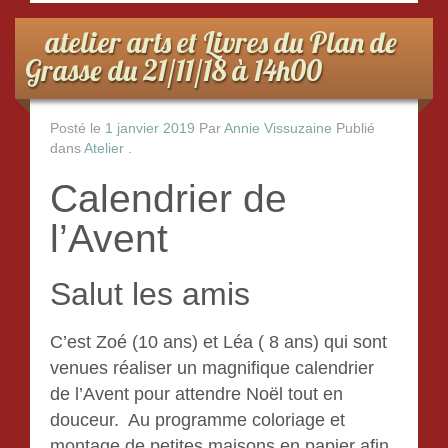
o
o
atelier arts et Livres du Plan de
k
Grasse du 21/11/18 à 14h00
Posté le
1 janvier 2019
Par
Annie Vissuzaine
Publié
dans
Atelier
.
Calendrier de
l’Avent
Salut les amis
C’est Zoé (10 ans) et Léa ( 8 ans) qui sont
venues réaliser un magnifique calendrier
de l’Avent pour attendre Noël tout en
douceur. Au programme coloriage et
montage de petites maisons en papier afin