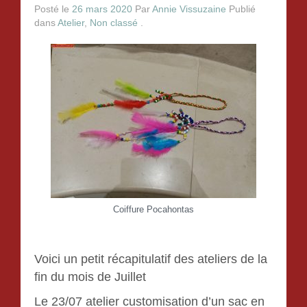
Le collage de serviettes
Posté le
26 mars 2020
Par
Annie Vissuzaine
Publié
dans
Atelier
,
Non classé
.
Le scrapbooking
La porcelaine froide
Tableaux de sable
crochet
La mosaïque
Gouter d’Anniversaire
Coiffure Pocahontas
Tarification
Voici un petit récapitulatif des ateliers de la
fin du mois de Juillet
Contact
Le 23/07 atelier customisation d’un sac en