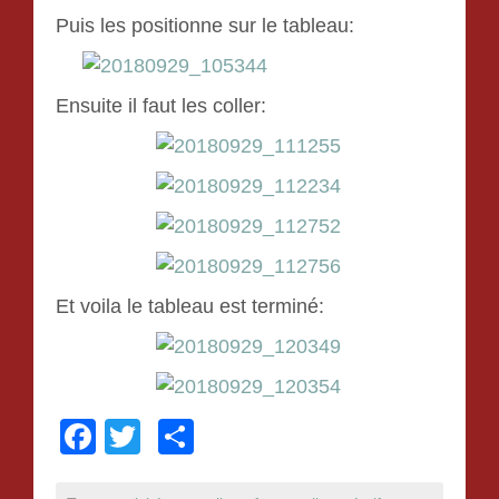
Puis les positionne sur le tableau:
Ensuite il faut les coller:
Et voila le tableau est terminé:
F
T
P
a
wi
ar