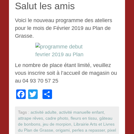
Salut les amis
Voici le nouveau programme des ateliers
pour le mois de Février 2019 au Plan de
Grasse.
Le nombre de place étant limité, veuillez
vous inscrire soit à l’accueil de magasin ou
au 04 93 70 57 25
F
T
P
a
wi
ar
c
tt
ta
Tags :
activité adulte
,
activité manuelle enfant
,
attrape rêves
,
cadre photo
,
fleurs en tissu
,
gâteau
e
er
g
de bonbons
,
jeu de morpion
,
Librairie Arts et Livres
b
er
du Plan de Grasse
,
origami
,
perles a repasser
,
pixel