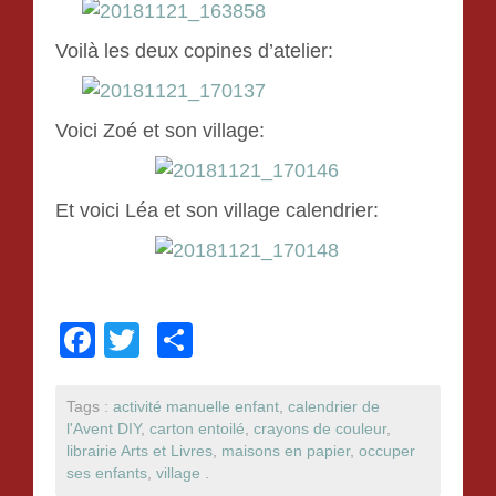
Voilà les deux copines d’atelier:
Voici Zoé et son village:
Et voici Léa et son village calendrier:
F
T
P
a
wi
ar
c
tt
ta
Tags :
activité manuelle enfant
,
calendrier de
l'Avent DIY
,
carton entoilé
,
crayons de couleur
,
e
er
g
librairie Arts et Livres
,
maisons en papier
,
occuper
b
er
ses enfants
,
village
.