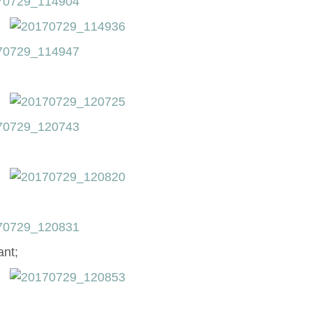
;
ant;