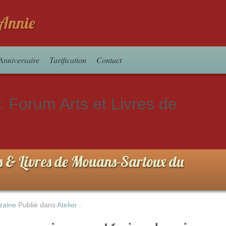
d'Annie
Anniversaire
Tarification
Contact
 :
Forum Arts et Livres de
s & Livres de Mouans-Sartoux du
zaine
Publié dans
Atelier
.