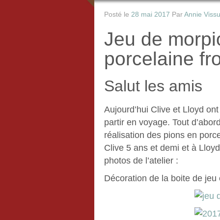
Posté le
28 mai 2017
Par
Annie Viss
Jeu de morpi
porcelaine fr
Salut les amis
Aujourd’hui Clive et Lloyd ont
partir en voyage. Tout d’abor
réalisation des pions en porc
Clive 5 ans et demi et à Lloyd
photos de l’atelier :
Décoration de la boite de je