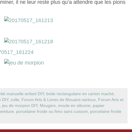
miner, il ne leur reste plus qu’a attendre que les pions
vité manuelle enfant DIY
,
boite rectangulaire en carton maché
,
é DIY
,
colle
,
Forum Arts & Livres de Mouans-sartoux
,
Forum Arts et
,
jeu de morpion DIY
,
Mougins
,
moule en silicone
,
papier
peinture
,
porcelaine froide ou fimo sans cuisson
,
porcelaine froide