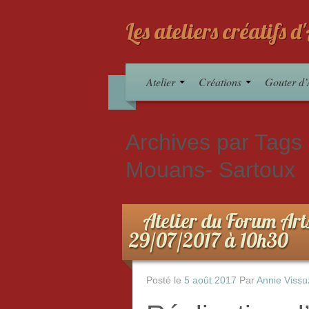
Les ateliers créatifs 
Atelier
Créations
Gouter d’
Archives par Tags
Mouans- Sartoux
Atelier du Forum Art
29/07/2017 à 10h30
Posté le
5 août 2017
Par
Annie Vissu