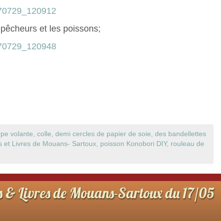
 pêcheurs et les poissons;
rpe volante
,
colle
,
demi cercles de papier de soie
,
des bandellettes
s et Livres de Mouans- Sartoux
,
poisson Konobori DIY
,
rouleau de
s & Livres de Mouans-Sartoux du 17/05