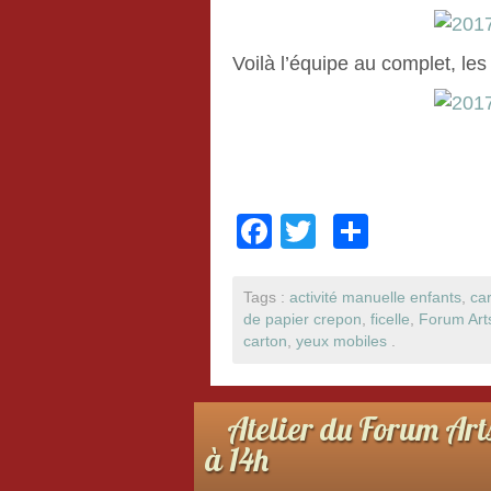
Voilà l’équipe au complet, les
F
T
P
a
wi
ar
c
tt
ta
Tags :
activité manuelle enfants
,
ca
de papier crepon
,
ficelle
,
Forum Art
e
er
g
carton
,
yeux mobiles
.
b
er
o
Atelier du Forum Art
o
à 14h
k