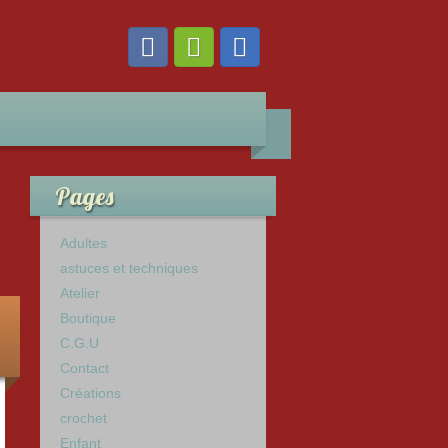
Pages
Adultes
astuces et techniques
Atelier
Boutique
C.G.U
Contact
Créations
crochet
Enfant