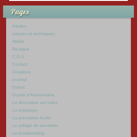
k
Pages
Adultes
astuces et techniques
Atelier
Boutique
C.G.U
Contact
Créations
crochet
Enfant
Gouter d’Anniversaire
La décoration sur tuiles
La mosaïque
La porcelaine froide
Le collage de serviettes
Le scrapbooking