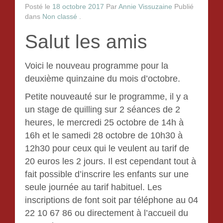
Le collage de serviettes
Posté le
18 octobre 2017
Par
Annie Vissuzaine
Publié
dans
Non classé
.
Le scrapbooking
Salut les amis
La porcelaine froide
Voici le nouveau programme pour la
Tableaux de sable
deuxième quinzaine du mois d’octobre.
Petite nouveauté sur le programme, il y a
crochet
un stage de quilling sur 2 séances de 2
La mosaïque
heures, le mercredi 25 octobre de 14h à
16h et le samedi 28 octobre de 10h30 à
Gouter d’Anniversaire
12h30 pour ceux qui le veulent au tarif de
20 euros les 2 jours. Il est cependant tout à
Tarification
fait possible d’inscrire les enfants sur une
seule journée au tarif habituel. Les
inscriptions de font soit par téléphone au 04
Contact
22 10 67 86 ou directement à l’accueil du