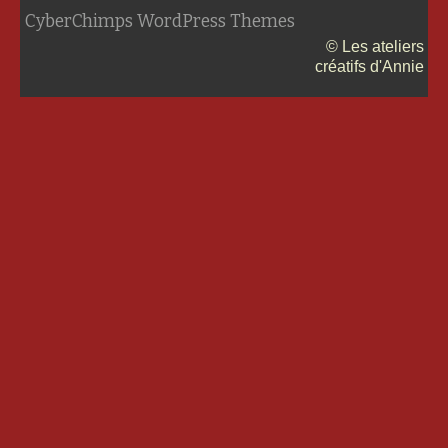
CyberChimps WordPress Themes
© Les ateliers
créatifs d'Annie