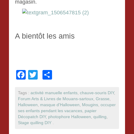
magasin.
A bientôt les amis
F
T
P
a
wi
ar
c
tt
ta
Tags :
activité manuelle enfants
,
chauve-souris DIY
,
Forum Arts & Livres de Mouans-sartoux
,
Grasse
,
e
er
g
Halloween
,
masque d'Halloween
,
Mougins
,
occuper
b
er
ses enfants pendant les vacances
,
papier
Décopatch DIY
,
photophore Halloween
,
quilling
,
o
Stage quilling DIY
.
o