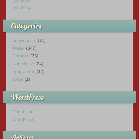
juin 2014
mai 2014
Catégories
anniversaire
(11)
Atelier
(347)
Création
(36)
Non classé
(24)
programme
(12)
stage
(1)
WordPress
Connexion
WordPress
Actions