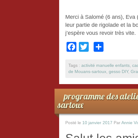
Merci à Salomé (6 ans), Eva (
leur partie de rigolade et la b
j’espère vous revoir très vite.
F
T
P
a
wi
ar
c
tt
ta
Tags :
activité manuelle enfants
,
ca
de Mouans-sartoux
,
gesso DIY
,
Gra
e
er
g
b
er
programme des atelie
o
sartoux
o
k
Posté le
10 janvier 2017
Par
Annie Vi