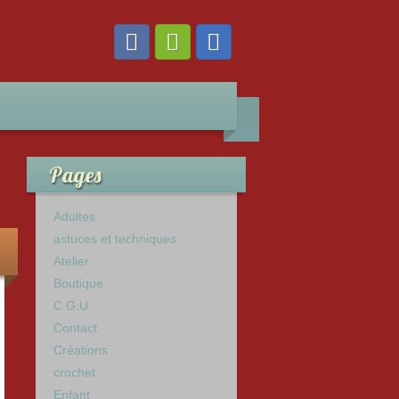
Pages
Adultes
astuces et techniques
Atelier
Boutique
C.G.U
Contact
Créations
crochet
Enfant