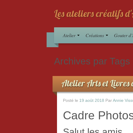
Les ateliers créatifs 
Atelier
Créations
Gouter d’
Archives par Tags
Atelier Arts et Livre
Posté le
19 août 2018
Par
Annie Viss
Cadre Photos
Salut les amis