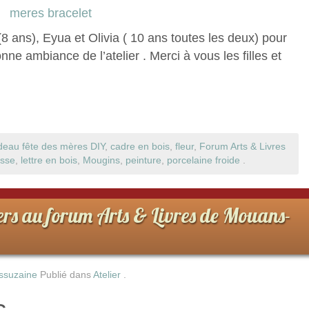
8 ans), Eyua et Olivia ( 10 ans toutes les deux) pour
onne ambiance de l’atelier . Merci à vous les filles et
deau fête des mères DIY
,
cadre en bois
,
fleur
,
Forum Arts & Livres
sse
,
lettre en bois
,
Mougins
,
peinture
,
porcelaine froide
.
rs au forum Arts & Livres de Mouans-
ssuzaine
Publié dans
Atelier
.