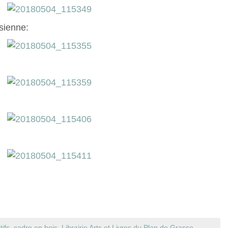
sienne:
tifs
,
cadre en bois
,
Librairie Arts et Livres du Plan de Grasse
,