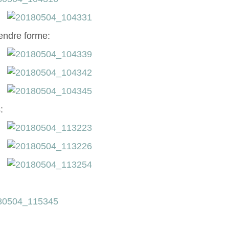
endre forme:
: