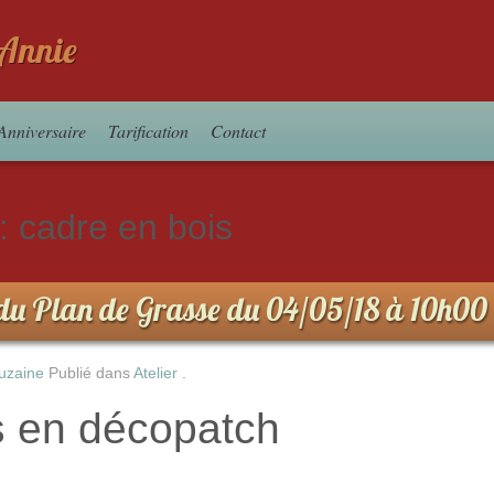
d'Annie
Anniversaire
Tarification
Contact
 :
cadre en bois
s du Plan de Grasse du 04/05/18 à 10h00
uzaine
Publié dans
Atelier
.
 en décopatch