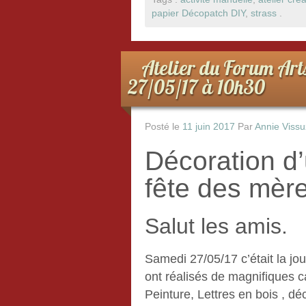
c
tt
ta
papier Décopatch DIY
,
strass
.
e
er
g
b
er
Atelier du Forum Art
o
27/05/17 à 10h30
o
k
Posté le
11 juin 2017
Par
Annie Vissu
Décoration d’
fête des mère
Salut les amis.
Samedi 27/05/17 c’était la jo
ont réalisés de magnifiques c
Peinture, Lettres en bois , dé