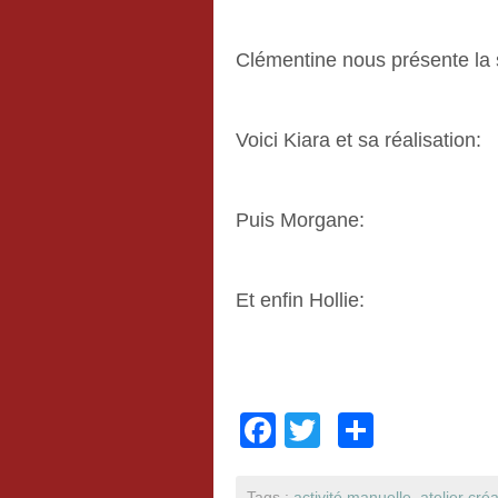
Clémentine nous présente la 
Voici Kiara et sa réalisation:
Puis Morgane:
Et enfin Hollie:
F
T
P
a
wi
ar
Tags :
activité manuelle
,
atelier créa