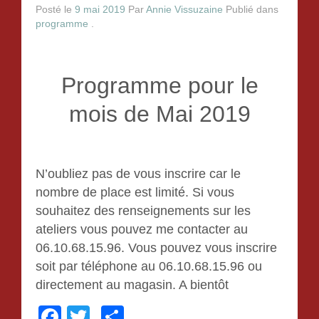
Le collage de serviettes
Posté le
9 mai 2019
Par
Annie Vissuzaine
Publié dans
programme
.
Le scrapbooking
La porcelaine froide
Programme pour le
Tableaux de sable
mois de Mai 2019
crochet
La mosaïque
N’oubliez pas de vous inscrire car le
nombre de place est limité. Si vous
Gouter d’Anniversaire
souhaitez des renseignements sur les
ateliers vous pouvez me contacter au
06.10.68.15.96. Vous pouvez vous inscrire
Tarification
soit par téléphone au 06.10.68.15.96 ou
directement au magasin. A bientôt
Contact
F
T
P