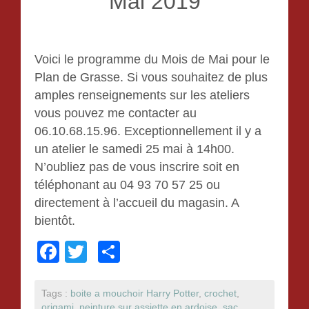
Mai 2019
Voici le programme du Mois de Mai pour le
Plan de Grasse. Si vous souhaitez de plus
amples renseignements sur les ateliers
vous pouvez me contacter au
06.10.68.15.96. Exceptionnellement il y a
un atelier le samedi 25 mai à 14h00.
N’oubliez pas de vous inscrire soit en
téléphonant au 04 93 70 57 25 ou
directement à l’accueil du magasin. A
bientôt.
F
T
P
a
wi
ar
c
tt
ta
Tags :
boite a mouchoir Harry Potter
,
crochet
,
origami
,
peinture sur assiette en ardoise
,
sac