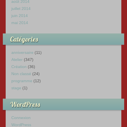
août 2014
juillet 2014
juin 2014
mai 2014
Catégories
anniversaire
(11)
Atelier
(347)
Création
(36)
Non classé
(24)
programme
(12)
stage
(1)
WordPress
Connexion
WordPress