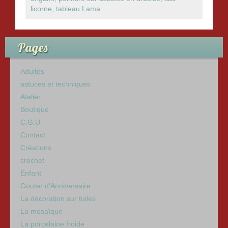
e
er
g
licorne
,
tableau Lama
.
b
er
o
Pages
o
k
Adultes
astuces et techniques
Atelier
Boutique
C.G.U
Contact
Créations
crochet
Enfant
Gouter d’Anniversaire
La décoration sur tuiles
La mosaïque
La porcelaine froide