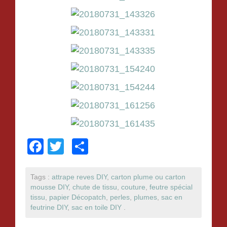
F
T
P
a
wi
ar
c
tt
ta
Tags :
attrape reves DIY
,
carton plume ou carton
mousse DIY
,
chute de tissu
,
couture
,
feutre spécial
e
er
g
tissu
,
papier Décopatch
,
perles
,
plumes
,
sac en
b
er
feutrine DIY
,
sac en toile DIY
.