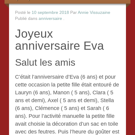
Le collage de serviettes
Posté le
10 septembre 2018
Par
Annie Vissuzaine
Le scrapbooking
Publié dans
anniversaire
.
Joyeux
La porcelaine froide
anniversaire Eva
Tableaux de sable
crochet
Salut les amis
La mosaïque
C’était l’anniversaire d’Eva (6 ans) et pour
cette occasion la petite fille était entouré de
Gouter d’Anniversaire
Lauryn (6 ans), Manon ( 5 ans), Clara ( 5
ans et demi), Axel ( 5 ans et demi), Stella
Tarification
(6 ans), Clémence ( 5 ans) et Sarah ( 6
ans). Pour l’activité manuelle la petite fille
Contact
avait choisie la décoration d’un sac en toile
avec des feutres. Puis l’heure du goûter est