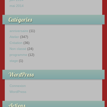
mai 2014
Catégories
anniversaire
(11)
Atelier
(347)
Création
(36)
Non classé
(24)
programme
(12)
stage
(1)
WordPress
Connexion
WordPress
Actions