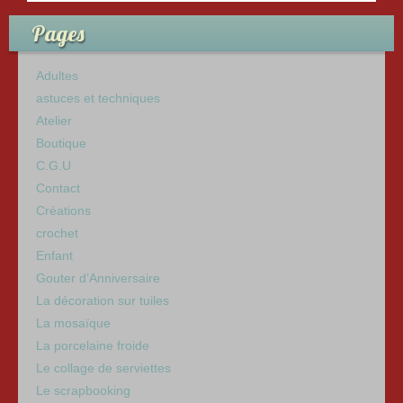
o
o
Pages
k
Adultes
astuces et techniques
Atelier
Boutique
C.G.U
Contact
Créations
crochet
Enfant
Gouter d’Anniversaire
La décoration sur tuiles
La mosaïque
La porcelaine froide
Le collage de serviettes
Le scrapbooking