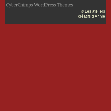
CyberChimps WordPress Themes
© Les ateliers
créatifs d'Annie