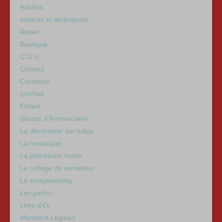
k
Adultes
astuces et techniques
Atelier
Boutique
C.G.U
Contact
Créations
crochet
Enfant
Gouter d’Anniversaire
La décoration sur tuiles
La mosaïque
La porcelaine froide
Le collage de serviettes
Le scrapbooking
Les perles
Livre d’Or
Mentions Légales