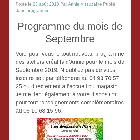
Le collage de serviettes
Posté le
25 août 2019
Par
Annie Vissuzaine
Publié
dans
programme
.
Le scrapbooking
Programme du mois de
La porcelaine froide
Septembre
Tableaux de sable
Voici pour vous le tout nouveau programme
crochet
des ateliers créatifs d’Annie pour le mois de
Septembre 2019. N’oubliez pas de vous
La mosaïque
inscrire soit par téléphone au 04 93 70 57
25 ou directement à l’accueil du magasin.
Gouter d’Anniversaire
Je me tient également à votre disposition
pour tout renseignements complémentaires
Tarification
au 06 10 68 15 96.
Contact