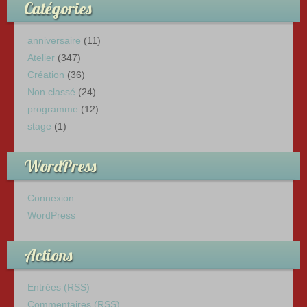
Catégories
anniversaire
(11)
Atelier
(347)
Création
(36)
Non classé
(24)
programme
(12)
stage
(1)
WordPress
Connexion
WordPress
Actions
Entrées (RSS)
Commentaires (RSS)