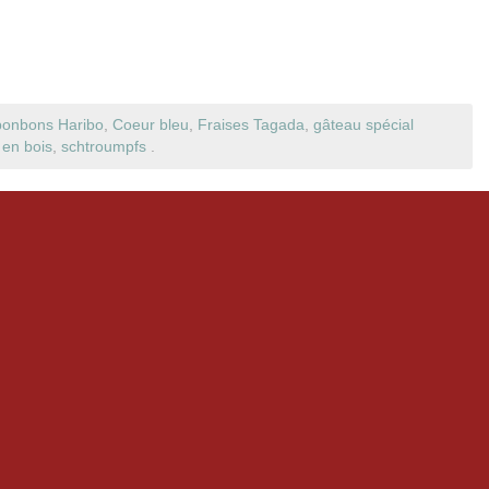
bonbons Haribo
,
Coeur bleu
,
Fraises Tagada
,
gâteau spécial
 en bois
,
schtroumpfs
.