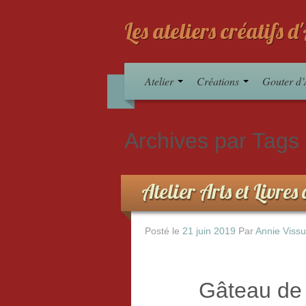
Les ateliers créatifs 
Atelier
Créations
Gouter d’
Archives par Tags
Atelier Arts et Livre
Posté le
21 juin 2019
Par
Annie Viss
Gâteau de