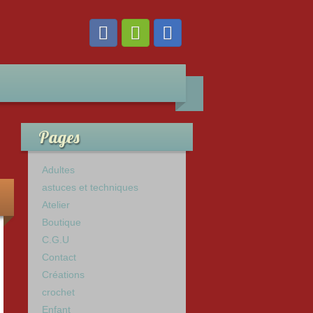
Pages
Adultes
astuces et techniques
Atelier
Boutique
C.G.U
Contact
Créations
crochet
Enfant