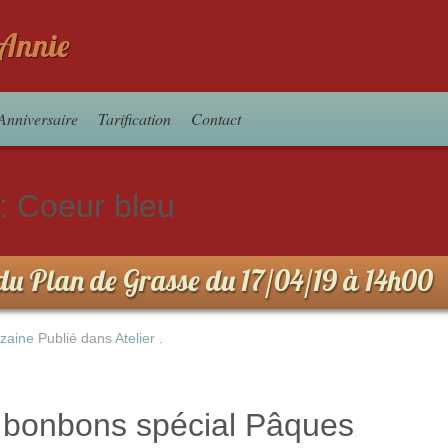
d'Annie
Anniversaire
Tarification
Contact
 :
Coeur bleu
s du Plan de Grasse du 17/04/19 à 14h00
uzaine
Publié dans
Atelier
.
 bonbons spécial Pâques